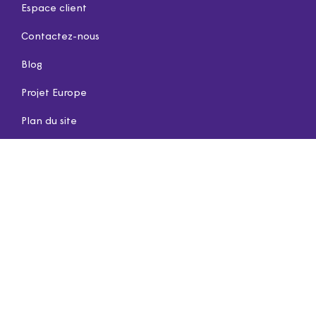
Espace client
Contactez-nous
Blog
Projet Europe
Plan du site
Inscrivez-vous à notre newsletter
OK
Vos données sont traitées par Novaxès et VYV Ecoute &
Solutions pour vous envoyer sa newsletter. Conformément à
la loi Informatique et Libertés, vous disposez d'un droit
d'accès, de rectification et de suppression de ces données,
de portabilité, d'opposition à leur traitement ainsi que la
faculté de définir les directives relatives à leur sort en cas de
décès. Vous pouvez exercer ces droits à tout moment en
écrivant à dpo@SeniorAdom.com. Pour en savoir plus sur