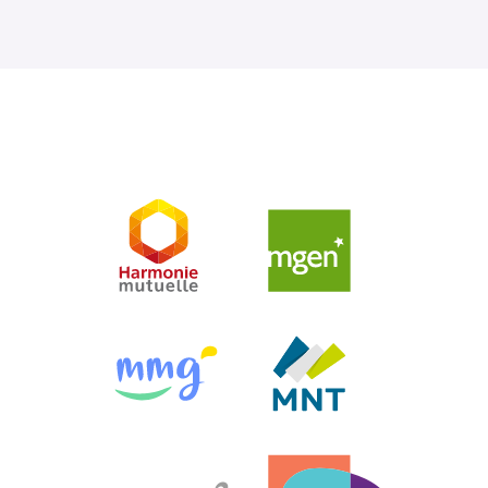
Harmonie Mutuelle
MGEN
MMG
MNT
VYV3
Arcade VYV